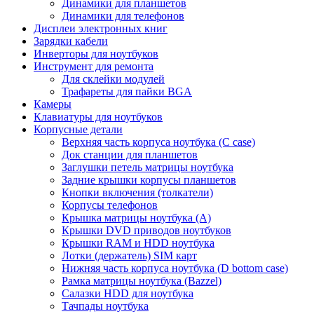
Динамики для планшетов
Динамики для телефонов
Дисплеи электронных книг
Зарядки кабели
Инверторы для ноутбуков
Инструмент для ремонта
Для склейки модулей
Трафареты для пайки BGA
Камеры
Клавиатуры для ноутбуков
Корпусные детали
Верхняя часть корпуса ноутбука (С case)
Док станции для планшетов
Заглушки петель матрицы ноутбука
Задние крышки корпусы планшетов
Кнопки включения (толкатели)
Корпусы телефонов
Крышка матрицы ноутбука (A)
Крышки DVD приводов ноутбуков
Крышки RAM и HDD ноутбука
Лотки (держатель) SIM карт
Нижняя часть корпуса ноутбука (D bottom case)
Рамка матрицы ноутбука (Bazzel)
Салазки HDD для ноутбука
Тачпады ноутбука