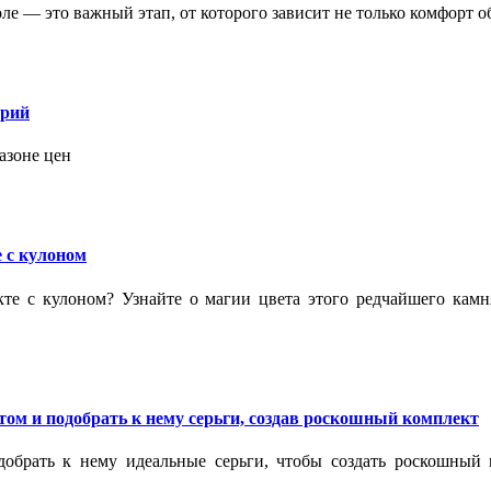
 — это важный этап, от которого зависит не только комфорт об
орий
азоне цен
 с кулоном
кте с кулоном? Узнайте о магии цвета этого редчайшего кам
ом и подобрать к нему серьги, создав роскошный комплект
обрать к нему идеальные серьги, чтобы создать роскошный г