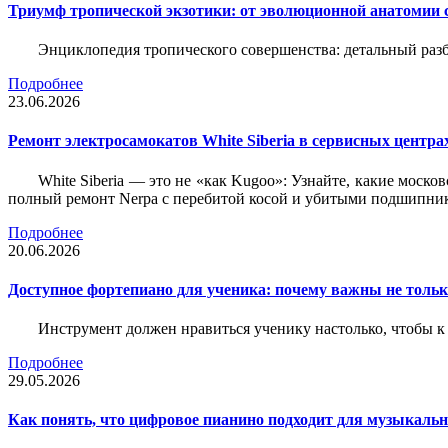
Триумф тропической экзотики: от эволюционной анатомии 
Энциклопедия тропического совершенства: детальный разб
Подробнее
23.06.2026
Ремонт электросамокатов White Siberia в сервисных центрах
White Siberia — это не «как Kugoo»: Узнайте, какие моско
полный ремонт Nerpa с перебитой косой и убитыми подшипни
Подробнее
20.06.2026
Доступное фортепиано для ученика: почему важны не только
Инструмент должен нравиться ученику настолько, чтобы к 
Подробнее
29.05.2026
Как понять, что цифровое пианино подходит для музыкал