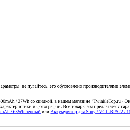
араметры, не пугайтесь, это обусловлено производителями элеме
500mAh / 37Wh со скидкой, в нашем магазине "TwinkleTop.ru - Он
характеристики и фотографии. Все товары мы предлагаем с гара
00mAh / 63Wh черный
или
Аккумулятор для Sony / VGP-BPS22 / 1