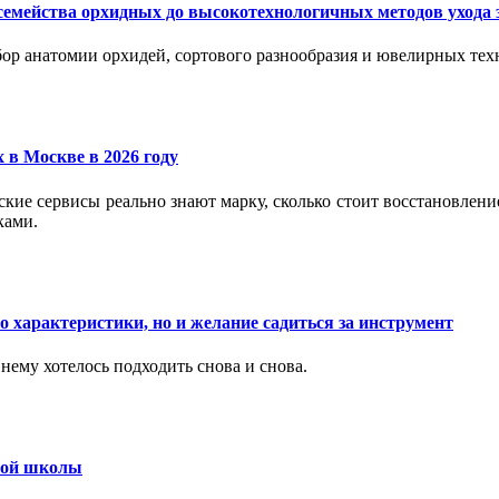
семейства орхидных до высокотехнологичных методов ухода 
ор анатомии орхидей, сортового разнообразия и ювелирных техн
 в Москве в 2026 году
вские сервисы реально знают марку, сколько стоит восстановлен
ками.
 характеристики, но и желание садиться за инструмент
нему хотелось подходить снова и снова.
ьной школы