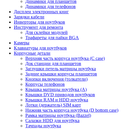
Динамики для планшетов
Динамики для телефонов
Дисплеи электронных книг
Зарядки кабели
Инверторы для ноутбуков
Инструмент для ремонта
Для склейки модулей
Трафареты для пайки BGA
Камеры
Клавиатуры для ноутбуков
Корпусные детали
Верхняя часть корпуса ноутбука (С case)
Док станции для планшетов
Заглушки петель матрицы ноутбука
Задние крышки корпусы планшетов
Кнопки включения (толкатели)
Корпусы телефонов
Крышка матрицы ноутбука (A)
Крышки DVD приводов ноутбуков
Крышки RAM и HDD ноутбука
Лотки (держатель) SIM карт
Нижняя часть корпуса ноутбука (D bottom case)
Рамка матрицы ноутбука (Bazzel)
Салазки HDD для ноутбука
Тачпады ноутбука