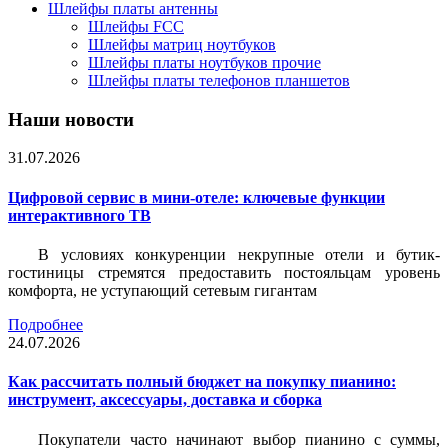
Шлейфы платы антенны
Шлейфы FCC
Шлейфы матриц ноутбуков
Шлейфы платы ноутбуков прочие
Шлейфы платы телефонов планшетов
Наши новости
31.07.2026
Цифровой сервис в мини-отеле: ключевые функции
интерактивного ТВ
В условиях конкуренции некрупные отели и бутик-
гостиницы стремятся предоставить постояльцам уровень
комфорта, не уступающий сетевым гигантам
Подробнее
24.07.2026
Как рассчитать полный бюджет на покупку пианино:
инструмент, аксессуары, доставка и сборка
Покупатели часто начинают выбор пианино с суммы,