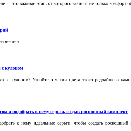
 — это важный этап, от которого зависит не только комфорт об
орий
азоне цен
 с кулоном
кте с кулоном? Узнайте о магии цвета этого редчайшего кам
ом и подобрать к нему серьги, создав роскошный комплект
обрать к нему идеальные серьги, чтобы создать роскошный г