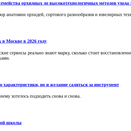
семейства орхидных до высокотехнологичных методов ухода 
ор анатомии орхидей, сортового разнообразия и ювелирных техн
 в Москве в 2026 году
вские сервисы реально знают марку, сколько стоит восстановлен
ками.
 характеристики, но и желание садиться за инструмент
нему хотелось подходить снова и снова.
ьной школы