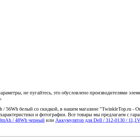
араметры, не пугайтесь, это обусловлено производителями элеме
.
 / 56Wh белый со скидкой, в нашем магазине "TwinkleTop.ru - О
характеристики и фотографии. Все товары мы предлагаем с гара
00mAh / 48Wh черный
или
Аккумулятор для Dell / 312-0130 / 11,