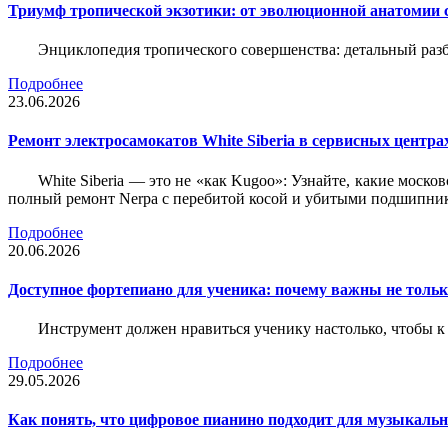
Триумф тропической экзотики: от эволюционной анатомии 
Энциклопедия тропического совершенства: детальный разб
Подробнее
23.06.2026
Ремонт электросамокатов White Siberia в сервисных центрах
White Siberia — это не «как Kugoo»: Узнайте, какие моско
полный ремонт Nerpa с перебитой косой и убитыми подшипни
Подробнее
20.06.2026
Доступное фортепиано для ученика: почему важны не только
Инструмент должен нравиться ученику настолько, чтобы к 
Подробнее
29.05.2026
Как понять, что цифровое пианино подходит для музыкал