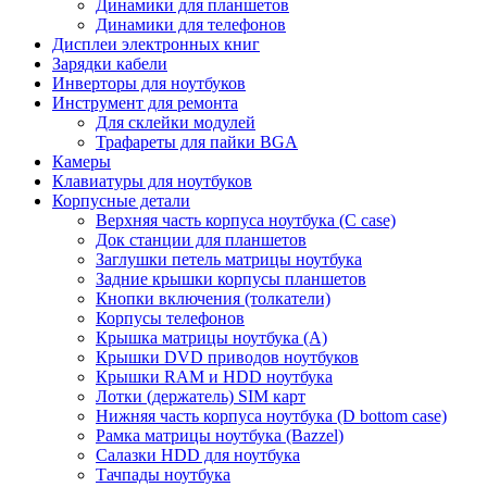
Динамики для планшетов
Динамики для телефонов
Дисплеи электронных книг
Зарядки кабели
Инверторы для ноутбуков
Инструмент для ремонта
Для склейки модулей
Трафареты для пайки BGA
Камеры
Клавиатуры для ноутбуков
Корпусные детали
Верхняя часть корпуса ноутбука (С case)
Док станции для планшетов
Заглушки петель матрицы ноутбука
Задние крышки корпусы планшетов
Кнопки включения (толкатели)
Корпусы телефонов
Крышка матрицы ноутбука (A)
Крышки DVD приводов ноутбуков
Крышки RAM и HDD ноутбука
Лотки (держатель) SIM карт
Нижняя часть корпуса ноутбука (D bottom case)
Рамка матрицы ноутбука (Bazzel)
Салазки HDD для ноутбука
Тачпады ноутбука