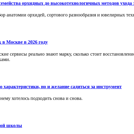
семейства орхидных до высокотехнологичных методов ухода 
ор анатомии орхидей, сортового разнообразия и ювелирных техн
 в Москве в 2026 году
вские сервисы реально знают марку, сколько стоит восстановлен
ками.
 характеристики, но и желание садиться за инструмент
нему хотелось подходить снова и снова.
ьной школы