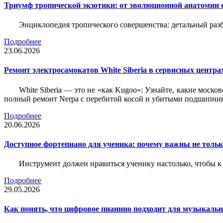
Триумф тропической экзотики: от эволюционной анатомии 
Энциклопедия тропического совершенства: детальный разб
Подробнее
23.06.2026
Ремонт электросамокатов White Siberia в сервисных центрах
White Siberia — это не «как Kugoo»: Узнайте, какие моско
полный ремонт Nerpa с перебитой косой и убитыми подшипни
Подробнее
20.06.2026
Доступное фортепиано для ученика: почему важны не только
Инструмент должен нравиться ученику настолько, чтобы к 
Подробнее
29.05.2026
Как понять, что цифровое пианино подходит для музыкал