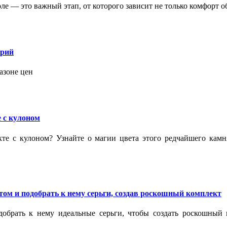
 — это важный этап, от которого зависит не только комфорт об
орий
азоне цен
 с кулоном
кте с кулоном? Узнайте о магии цвета этого редчайшего кам
ом и подобрать к нему серьги, создав роскошный комплект
обрать к нему идеальные серьги, чтобы создать роскошный г