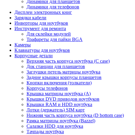
Динамики для планшетов
Динамики для телефонов
Дисплеи электронных книг
Зарядки кабели
Инверторы для ноутбуков
Инструмент для ремонта
Для склейки модулей
Трафареты для пайки BGA
Камеры
Клавиатуры для ноутбуков
Корпусные детали
Верхняя часть корпуса ноутбука (С case)
Док станции для планшетов
Заглушки петель матрицы ноутбука
Задние крышки корпусы планшетов
Кнопки включения (толкатели)
Корпусы телефонов
Крышка матрицы ноутбука (A)
Крышки DVD приводов ноутбуков
Крышки RAM и HDD ноутбука
Лотки (держатель) SIM карт
Нижняя часть корпуса ноутбука (D bottom case)
Рамка матрицы ноутбука (Bazzel)
Салазки HDD для ноутбука
Тачпады ноутбука