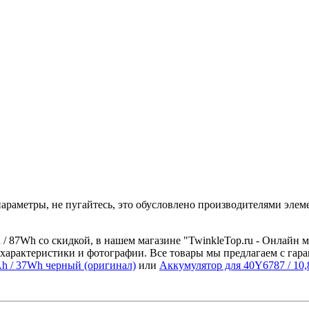
араметры, не пугайтесь, это обусловлено производителями элеме
/ 87Wh со скидкой, в нашем магазине "TwinkleTop.ru - Онлайн м
характеристики и фотографии. Все товары мы предлагаем с гара
h / 37Wh черный (оригинал)
или
Аккумулятор для 40Y6787 / 10