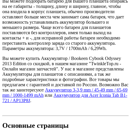
Вы можете подобрать батарею для Вашего планшета опираясь
на ее габариты - толщину, длину и ширину, главное, чтобы
она входила в корпус планшета, обычно производители
оставляют больше места чем занимает сама батарея, что дает
возможность устанавливать аккумулятор большего и
меньшего размера. Чаще всего батареи для планшетов
поставляются без контроллеров, имея только выход на
контакты + и -, для исправной работы батареи необходимо
переставить контроллер заряда со старого аккумулятора.
Параметры аккумулятора: 3,7V / 1700mAh / 6,29Wh.
Вы можете купить Аккумулятор / Bookeen Cybook Odyssey
2013 Edition со скидкой, в нашем магазине "TwinkleTop.ru -
Онлайн магазин запчастей". У нас в магазине представлены
Аккумуляторы для планшетов с описаниями, а так же
подробные характеристики и фотографии. Все товары мы
предлагаем с гарантией и доставкой по России. Возможно Вас
так же заинтересуют
Аккумулятор 3-3,9 mm / 45-49 mm / 65-69
mm / 1000-1499 mAh
или
Аккумулятор для Acer Iconia Tab B1-
721 / AP13P8J
.
Основные
страницы