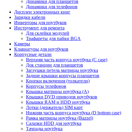
Динамики для планшетов
Динамики для телефонов
Дисплеи электронных книг
Зарядки кабели
Инверторы для ноутбуков
Инструмент для ремонта
Для склейки модулей
Трафареты для пайки BGA
Камеры
Клавиатуры для ноутбуков
Корпусные детали
Верхняя часть корпуса ноутбука (С case)
Док станции для планшетов
Заглушки петель матрицы ноутбука
Задние крышки корпусы планшетов
Кнопки включения (толкатели)
Корпусы телефонов
Крышка матрицы ноутбука (A)
Крышки DVD приводов ноутбуков
Крышки RAM и HDD ноутбука
Лотки (держатель) SIM карт
Нижняя часть корпуса ноутбука (D bottom case)
Рамка матрицы ноутбука (Bazzel)
Салазки HDD для ноутбука
Тачпады ноутбука