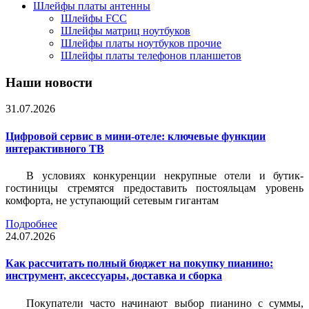
Шлейфы платы антенны
Шлейфы FCC
Шлейфы матриц ноутбуков
Шлейфы платы ноутбуков прочие
Шлейфы платы телефонов планшетов
Наши новости
31.07.2026
Цифровой сервис в мини-отеле: ключевые функции
интерактивного ТВ
В условиях конкуренции некрупные отели и бутик-
гостиницы стремятся предоставить постояльцам уровень
комфорта, не уступающий сетевым гигантам
Подробнее
24.07.2026
Как рассчитать полный бюджет на покупку пианино:
инструмент, аксессуары, доставка и сборка
Покупатели часто начинают выбор пианино с суммы,