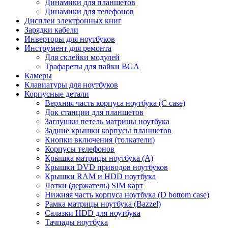
Динамики для планшетов
Динамики для телефонов
Дисплеи электронных книг
Зарядки кабели
Инверторы для ноутбуков
Инструмент для ремонта
Для склейки модулей
Трафареты для пайки BGA
Камеры
Клавиатуры для ноутбуков
Корпусные детали
Верхняя часть корпуса ноутбука (С case)
Док станции для планшетов
Заглушки петель матрицы ноутбука
Задние крышки корпусы планшетов
Кнопки включения (толкатели)
Корпусы телефонов
Крышка матрицы ноутбука (A)
Крышки DVD приводов ноутбуков
Крышки RAM и HDD ноутбука
Лотки (держатель) SIM карт
Нижняя часть корпуса ноутбука (D bottom case)
Рамка матрицы ноутбука (Bazzel)
Салазки HDD для ноутбука
Тачпады ноутбука