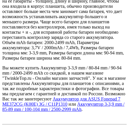
на ее габариты - толщину, длину и ширину, главное, чтобы
она входила в корпус планшета, обычно производители
оставляют больше места чем занимает сама батарея, что дает
возможность устанавливать аккумулятор большего и
меньшего размера. Чаще всего батареи для планшетов
поставляются без контроллеров, имея только выход на
контакты + и -, для исправной работы батареи необходимо
переставить контроллер заряда со старого аккумулятора.
Объём mAh батареи: 2000-2499 mAh, Параметры
аккумулятора: 3,7V / 2000mAh / 7,4Wh, Размеры батареи
толщина мм: 3-3,9 mm, Размеры батареи длина мм: 90-94 mm,
Размеры батареи ширина мм: 80-84 mm.
Вы можете купить Аккумулятор 3-3,9 mm / 80-84 mm / 90-94
mm / 2000-2499 mAh со скидкой, в нашем магазине
"TwinkleTop.ru - Онлайн магазин запчастей". У нас в магазине
представлены Аккумуляторы для планшетов с описаниями, а
так же подробные характеристики и фотографии. Все товары
мы предлагаем с гарантией и доставкой по России. Возможно
Вас так же заинтересуют
Аккумулятор для ASUS Fonepad 7
ME372CG (K00E) 3G / C11P1310
или
Аккумулятор 3-3,9 mm /
85-89 mm / 100-104 mm / 2500-2999 mAh
.