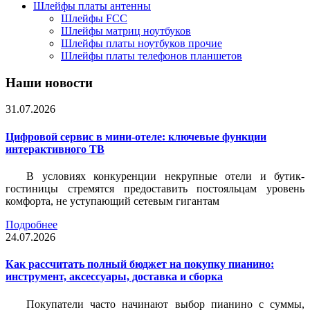
Шлейфы платы антенны
Шлейфы FCC
Шлейфы матриц ноутбуков
Шлейфы платы ноутбуков прочие
Шлейфы платы телефонов планшетов
Наши новости
31.07.2026
Цифровой сервис в мини-отеле: ключевые функции
интерактивного ТВ
В условиях конкуренции некрупные отели и бутик-
гостиницы стремятся предоставить постояльцам уровень
комфорта, не уступающий сетевым гигантам
Подробнее
24.07.2026
Как рассчитать полный бюджет на покупку пианино:
инструмент, аксессуары, доставка и сборка
Покупатели часто начинают выбор пианино с суммы,