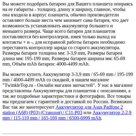
Вы можете подобрать батарею для Вашего планшета опираясь
на ее габариты - толщину, длину и ширину, главное, чтобы
она входила в корпус планшета, обычно производители
оставляют больше места чем занимает сама батарея, что дает
возможность устанавливать аккумулятор большего и
меньшего размера. Чаще всего батареи для планшетов
поставляются без контроллеров, имея только выход на
контакты + и -, для исправной работы батареи необходимо
переставить контроллер заряда со старого аккумулятора.
Размеры батареи толщина мм: 3-3,9 mm, Размеры батареи
длина мм: 195-199 mm, Размеры батареи ширина мм: 65-69
mm, Объём mAh батареи: 4000-4499 mAh.
Вы можете купить Аккумулятор 3-3,9 mm / 65-69 mm / 195-199
mm / 4000-4499 mAh со скидкой, в нашем магазине
"TwinkleTop.ru - Онлайн магазин запчастей". У нас в магазине
представлены Аккумуляторы для планшетов с описаниями, а
так же подробные характеристики и фотографии. Все товары
мы предлагаем с гарантией и доставкой по России. Возможно
Вас так же заинтересуют
Аккумулятор для Asus Padfone 2
station (A68) (P03) (Станция) / C11-P03
или
Аккумулятор 2-2,9
mm / 115-119 mm / 165-169 mm / 6500-6999 mAh
.