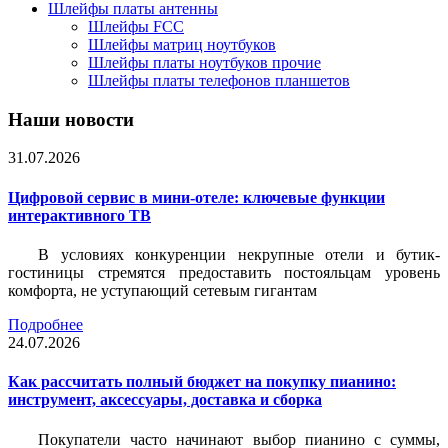
Шлейфы платы антенны
Шлейфы FCC
Шлейфы матриц ноутбуков
Шлейфы платы ноутбуков прочие
Шлейфы платы телефонов планшетов
Наши новости
31.07.2026
Цифровой сервис в мини-отеле: ключевые функции
интерактивного ТВ
В условиях конкуренции некрупные отели и бутик-
гостиницы стремятся предоставить постояльцам уровень
комфорта, не уступающий сетевым гигантам
Подробнее
24.07.2026
Как рассчитать полный бюджет на покупку пианино:
инструмент, аксессуары, доставка и сборка
Покупатели часто начинают выбор пианино с суммы,