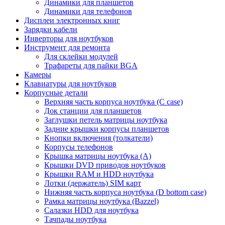
Динамики для планшетов
Динамики для телефонов
Дисплеи электронных книг
Зарядки кабели
Инверторы для ноутбуков
Инструмент для ремонта
Для склейки модулей
Трафареты для пайки BGA
Камеры
Клавиатуры для ноутбуков
Корпусные детали
Верхняя часть корпуса ноутбука (С case)
Док станции для планшетов
Заглушки петель матрицы ноутбука
Задние крышки корпусы планшетов
Кнопки включения (толкатели)
Корпусы телефонов
Крышка матрицы ноутбука (A)
Крышки DVD приводов ноутбуков
Крышки RAM и HDD ноутбука
Лотки (держатель) SIM карт
Нижняя часть корпуса ноутбука (D bottom case)
Рамка матрицы ноутбука (Bazzel)
Салазки HDD для ноутбука
Тачпады ноутбука