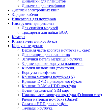
Динамики для планшетов
Динамики для телефонов
Дисплеи электронных книг
Зарядки кабели
Инверторы для ноутбуков
Инструмент для ремонта
Для склейки модулей
Трафареты для пайки BGA
Камеры
Клавиатуры для ноутбуков
Корпусные детали
Верхняя часть корпуса ноутбука (С case)
Док станции для планшетов
Заглушки петель матрицы ноутбука
Задние крышки корпусы планшетов
Кнопки включения (толкатели)
Корпусы телефонов
Крышка матрицы ноутбука (A)
Крышки DVD приводов ноутбуков
Крышки RAM и HDD ноутбука
Лотки (держатель) SIM карт
Нижняя часть корпуса ноутбука (D bottom case)
Рамка матрицы ноутбука (Bazzel)
Салазки HDD для ноутбука
Тачпады ноутбука