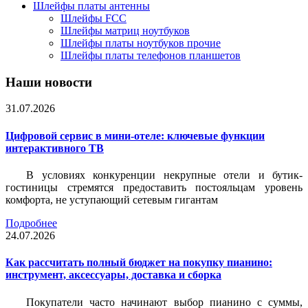
Шлейфы платы антенны
Шлейфы FCC
Шлейфы матриц ноутбуков
Шлейфы платы ноутбуков прочие
Шлейфы платы телефонов планшетов
Наши новости
31.07.2026
Цифровой сервис в мини-отеле: ключевые функции
интерактивного ТВ
В условиях конкуренции некрупные отели и бутик-
гостиницы стремятся предоставить постояльцам уровень
комфорта, не уступающий сетевым гигантам
Подробнее
24.07.2026
Как рассчитать полный бюджет на покупку пианино:
инструмент, аксессуары, доставка и сборка
Покупатели часто начинают выбор пианино с суммы,