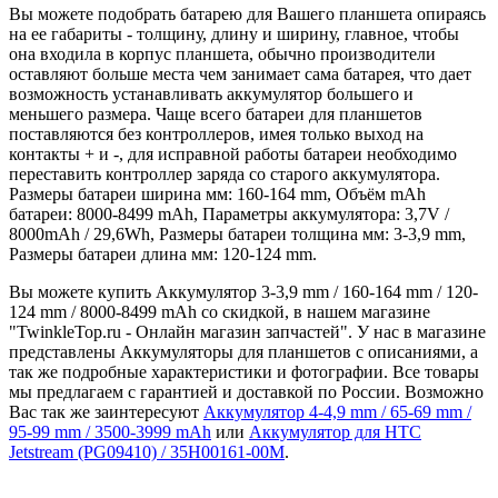
Вы можете подобрать батарею для Вашего планшета опираясь
на ее габариты - толщину, длину и ширину, главное, чтобы
она входила в корпус планшета, обычно производители
оставляют больше места чем занимает сама батарея, что дает
возможность устанавливать аккумулятор большего и
меньшего размера. Чаще всего батареи для планшетов
поставляются без контроллеров, имея только выход на
контакты + и -, для исправной работы батареи необходимо
переставить контроллер заряда со старого аккумулятора.
Размеры батареи ширина мм: 160-164 mm, Объём mAh
батареи: 8000-8499 mAh, Параметры аккумулятора: 3,7V /
8000mAh / 29,6Wh, Размеры батареи толщина мм: 3-3,9 mm,
Размеры батареи длина мм: 120-124 mm.
Вы можете купить Аккумулятор 3-3,9 mm / 160-164 mm / 120-
124 mm / 8000-8499 mAh со скидкой, в нашем магазине
"TwinkleTop.ru - Онлайн магазин запчастей". У нас в магазине
представлены Аккумуляторы для планшетов с описаниями, а
так же подробные характеристики и фотографии. Все товары
мы предлагаем с гарантией и доставкой по России. Возможно
Вас так же заинтересуют
Аккумулятор 4-4,9 mm / 65-69 mm /
95-99 mm / 3500-3999 mAh
или
Аккумулятор для HTC
Jetstream (PG09410) / 35H00161-00M
.