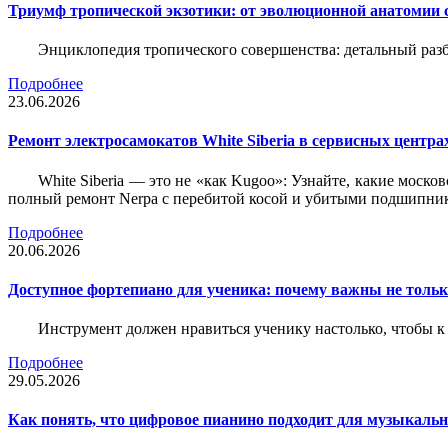
Триумф тропической экзотики: от эволюционной анатомии 
Энциклопедия тропического совершенства: детальный разб
Подробнее
23.06.2026
Ремонт электросамокатов White Siberia в сервисных центрах
White Siberia — это не «как Kugoo»: Узнайте, какие моско
полный ремонт Nerpa с перебитой косой и убитыми подшипни
Подробнее
20.06.2026
Доступное фортепиано для ученика: почему важны не только
Инструмент должен нравиться ученику настолько, чтобы к 
Подробнее
29.05.2026
Как понять, что цифровое пианино подходит для музыкал