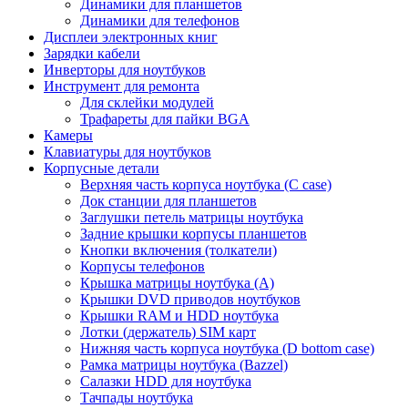
Динамики для планшетов
Динамики для телефонов
Дисплеи электронных книг
Зарядки кабели
Инверторы для ноутбуков
Инструмент для ремонта
Для склейки модулей
Трафареты для пайки BGA
Камеры
Клавиатуры для ноутбуков
Корпусные детали
Верхняя часть корпуса ноутбука (С case)
Док станции для планшетов
Заглушки петель матрицы ноутбука
Задние крышки корпусы планшетов
Кнопки включения (толкатели)
Корпусы телефонов
Крышка матрицы ноутбука (A)
Крышки DVD приводов ноутбуков
Крышки RAM и HDD ноутбука
Лотки (держатель) SIM карт
Нижняя часть корпуса ноутбука (D bottom case)
Рамка матрицы ноутбука (Bazzel)
Салазки HDD для ноутбука
Тачпады ноутбука