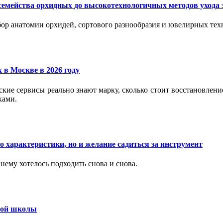
семейства орхидных до высокотехнологичных методов ухода 
ор анатомии орхидей, сортового разнообразия и ювелирных техн
 в Москве в 2026 году
вские сервисы реально знают марку, сколько стоит восстановлен
ками.
 характеристики, но и желание садиться за инструмент
нему хотелось подходить снова и снова.
ьной школы