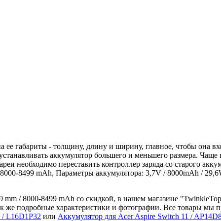
 ее габариты - толщину, длину и ширину, главное, чтобы она в
 устанавливать аккумулятор большего и меньшего размера. Чаще 
тареи необходимо переставить контроллер заряда со старого акку
8000-8499 mAh, Параметры аккумулятора: 3,7V / 8000mAh / 29,6
 mm / 8000-8499 mAh со скидкой, в нашем магазине "TwinkleTop.
к же подробные характеристики и фотографии. Все товары мы пр
 / L16D1P32
или
Аккумулятор для Acer Aspire Switch 11 / AP14D