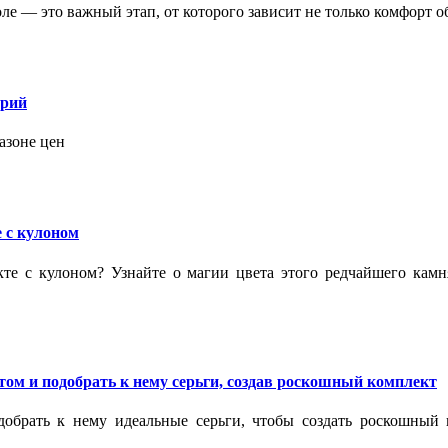
 — это важный этап, от которого зависит не только комфорт об
орий
азоне цен
 с кулоном
кте с кулоном? Узнайте о магии цвета этого редчайшего кам
ом и подобрать к нему серьги, создав роскошный комплект
обрать к нему идеальные серьги, чтобы создать роскошный г