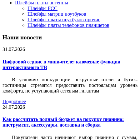
Шлейфы платы антенны
Шлейфы FCC
Шлейфы матриц ноутбуков
Шлейфы платы ноутбуков прочие
Шлейфы платы телефонов планшетов
Наши новости
31.07.2026
Цифровой сервис в мини-отеле: ключевые функции
интерактивного ТВ
В условиях конкуренции некрупные отели и бутик-
гостиницы стремятся предоставить постояльцам уровень
комфорта, не уступающий сетевым гигантам
Подробнее
24.07.2026
Как рассчитать полный бюджет на покупку пианино:
инструмент, аксессуары, доставка и сборка
Покупатели часто начинают выбор пианино с суммы,