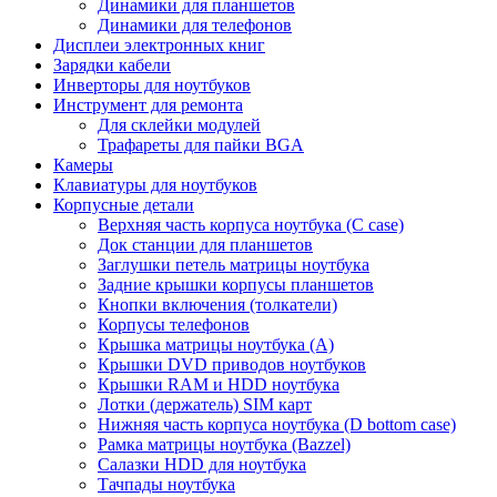
Динамики для планшетов
Динамики для телефонов
Дисплеи электронных книг
Зарядки кабели
Инверторы для ноутбуков
Инструмент для ремонта
Для склейки модулей
Трафареты для пайки BGA
Камеры
Клавиатуры для ноутбуков
Корпусные детали
Верхняя часть корпуса ноутбука (С case)
Док станции для планшетов
Заглушки петель матрицы ноутбука
Задние крышки корпусы планшетов
Кнопки включения (толкатели)
Корпусы телефонов
Крышка матрицы ноутбука (A)
Крышки DVD приводов ноутбуков
Крышки RAM и HDD ноутбука
Лотки (держатель) SIM карт
Нижняя часть корпуса ноутбука (D bottom case)
Рамка матрицы ноутбука (Bazzel)
Салазки HDD для ноутбука
Тачпады ноутбука