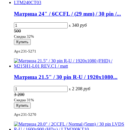
Матрица 24" / 6CCFL / (29 mm) / 30 pin /...
340
руб
x
500
Скидка 32%
Арт.231-5271
Матрица 21.5" / 30 pin R-U / 1920x1080...
2 208
руб
x
3 200
Скидка 31%
Арт.231-5270