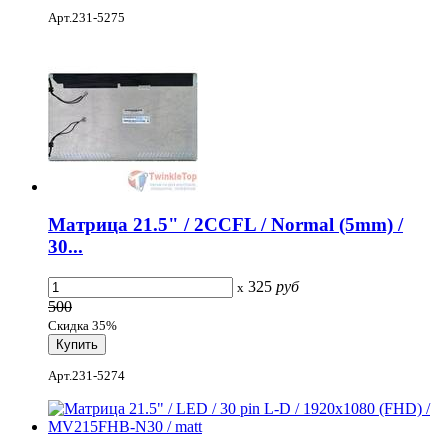
Арт.231-5275
Матрица 21.5" / 2CCFL / Normal (5mm) /
30...
325
руб
x
500
Скидка 35%
Арт.231-5274