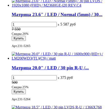
Матрица 23.6" / LED / Normal (5mm) / 30...
5 587
руб
x
7 550
Скидка 26%
Арт.231-5265
Матрица 20.0" / LED / 30 pin R-U /...
375
руб
x
500
Скидка 25%
Арт.231-5264