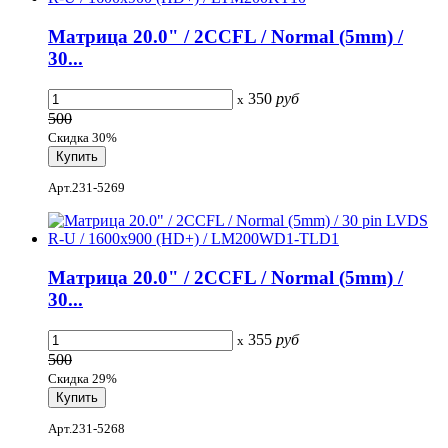
Матрица 20.0" / 2CCFL / Normal (5mm) /
30...
350
руб
x
500
Скидка 30%
Арт.231-5269
Матрица 20.0" / 2CCFL / Normal (5mm) /
30...
355
руб
x
500
Скидка 29%
Арт.231-5268