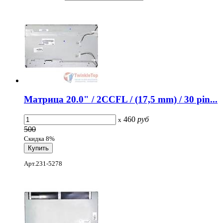
Матрица 20.0" / 2CCFL / (17,5 mm) / 30 pin...
460
руб
x
500
Скидка 8%
Арт.231-5278