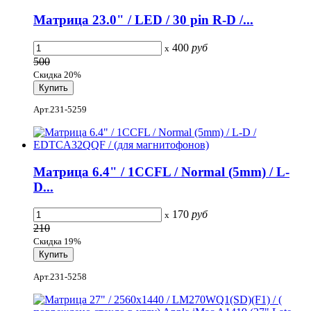
Матрица 23.0" / LED / 30 pin R-D /...
400
руб
x
500
Скидка 20%
Арт.231-5259
Матрица 6.4" / 1CCFL / Normal (5mm) / L-
D...
170
руб
x
210
Скидка 19%
Арт.231-5258