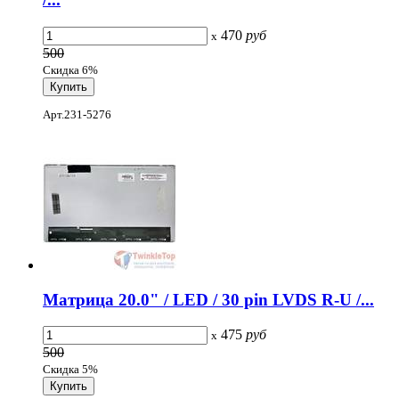
470
руб
x
500
Скидка 6%
Арт.231-5276
Матрица 20.0" / LED / 30 pin LVDS R-U /...
475
руб
x
500
Скидка 5%