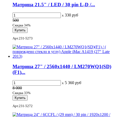
Матрица 21.5" / LED / 30 pin L-D /...
330
руб
x
500
Скидка 34%
Арт.231-5273
Матрица 27" / 2560x1440 / LM270WQ1(SD)
(F1)...
5 360
руб
x
8 000
Скидка 33%
Арт.231-5272