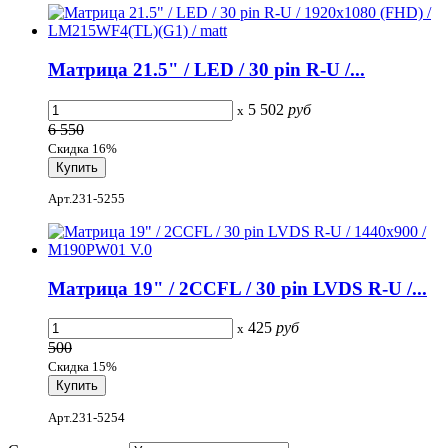
Матрица 21.5" / LED / 30 pin R-U /...
5 502
руб
x
6 550
Скидка 16%
Арт.231-5255
Матрица 19" / 2CCFL / 30 pin LVDS R-U /...
425
руб
x
500
Скидка 15%
Арт.231-5254