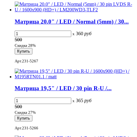
Матрица 20.0" / LED / Normal (5mm) / 30...
360
руб
x
500
Скидка 28%
Арт.231-5267
Матрица 19,5" / LED / 30 pin R-U /...
365
руб
x
500
Скидка 27%
Арт.231-5266