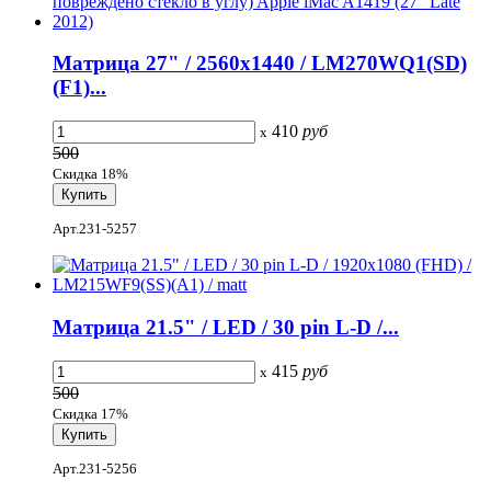
Матрица 27" / 2560x1440 / LM270WQ1(SD)
(F1)...
410
руб
x
500
Скидка 18%
Арт.231-5257
Матрица 21.5" / LED / 30 pin L-D /...
415
руб
x
500
Скидка 17%
Арт.231-5256