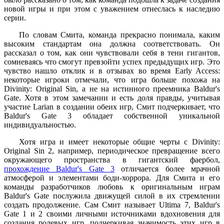
новой игры и при этом с уважением отнеслась к наследию
серии.
По словам Смита, команда прекрасно понимала, каким
высоким стандартам она должна соответствовать. Он
рассказал о том, как они чувствовали себя в тени гигантов,
сомневаясь что смогут превзойти успех предыдущих игр. Это
чувство нашло отклик и в отзывах во время Early Access:
некоторые игроки отмечали, что игра больше похожа на
Divinity: Original Sin, а не на истинного преемника Baldur's
Gate. Хотя в этом замечании и есть доля правды, учитывая
участие Larian в создании обеих игр, Смит подчеркивает, что
Baldur's Gate 3 обладает собственной уникальной
индивидуальностью.
Хотя игра и имеет некоторые общие черты с Divinity:
Original Sin 2, например, периодическое превращение всего
окружающего пространства в гигантский фаербол,
прохождение Baldur's Gate 3
отличается более мрачной
атмосферой и элементами боди-хоррора. Для Смита и его
команды разработчиков любовь к оригинальным играм
Baldur's Gate послужила движущей силой в их стремлении
создать продолжение. Сам Смит называет Ultima 7, Baldur's
Gate 1 и 2 своими личными источниками вдохновения для
создания ролевых игр, подчеркивая значимость этих игр в