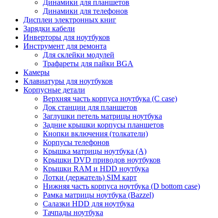
Динамики для планшетов
Динамики для телефонов
Дисплеи электронных книг
Зарядки кабели
Инверторы для ноутбуков
Инструмент для ремонта
Для склейки модулей
Трафареты для пайки BGA
Камеры
Клавиатуры для ноутбуков
Корпусные детали
Верхняя часть корпуса ноутбука (С case)
Док станции для планшетов
Заглушки петель матрицы ноутбука
Задние крышки корпусы планшетов
Кнопки включения (толкатели)
Корпусы телефонов
Крышка матрицы ноутбука (A)
Крышки DVD приводов ноутбуков
Крышки RAM и HDD ноутбука
Лотки (держатель) SIM карт
Нижняя часть корпуса ноутбука (D bottom case)
Рамка матрицы ноутбука (Bazzel)
Салазки HDD для ноутбука
Тачпады ноутбука