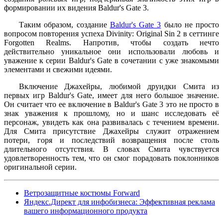
формировании их видения Baldur's Gate 3.
Таким образом, создание
Baldur's Gate 3
было не просто
вопросом повторения успеха Divinity: Original Sin 2 в сеттинге
Forgotten Realms. Напротив, чтобы создать нечто
действительно уникальное они использовали любовь и
уважение к серии Baldur's Gate в сочетании с уже знакомыми
элементами и свежими идеями.
Включение Джахейры, любимой друидки Смита из
первых игр Baldur's Gate, имеет для него большое значение.
Он считает что ее включение в Baldur's Gate 3 это не просто в
знак уважения к прошлому, но и шанс исследовать её
персонаж, увидеть как она развивалась с течением времени.
Для Смита присутствие Джахейры служит отражением
потери, горя и последствий возвращения после столь
длительного отсутствия. В словах Смита чувствуется
удовлетворенность тем, что он смог порадовать поклонников
оригинальной серии.
Ветрозащитные костюмы Forward
Яндекс.Директ для инфобизнеса: Эффективная реклама
вашего информационного продукта