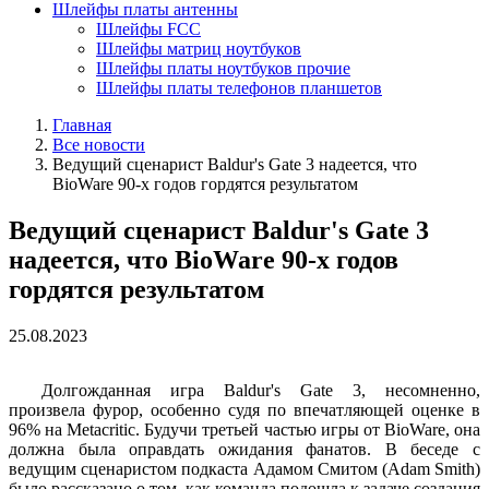
Шлейфы платы антенны
Шлейфы FCC
Шлейфы матриц ноутбуков
Шлейфы платы ноутбуков прочие
Шлейфы платы телефонов планшетов
Главная
Все новости
Ведущий сценарист Baldur's Gate 3 надеется, что
BioWare 90-х годов гордятся результатом
Ведущий сценарист Baldur's Gate 3
надеется, что BioWare 90-х годов
гордятся результатом
25.08.2023
Долгожданная игра Baldur's Gate 3, несомненно,
произвела фурор, особенно судя по впечатляющей оценке в
96% на Metacritic. Будучи третьей частью игры от BioWare, она
должна была оправдать ожидания фанатов. В беседе с
ведущим сценаристом подкаста Адамом Смитом (Adam Smith)
было рассказано о том, как команда подошла к задаче создания