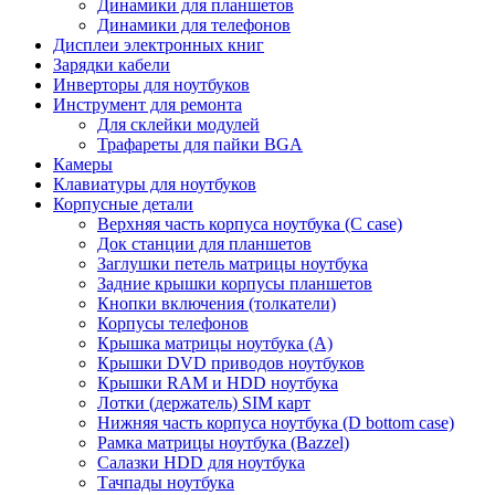
Динамики для планшетов
Динамики для телефонов
Дисплеи электронных книг
Зарядки кабели
Инверторы для ноутбуков
Инструмент для ремонта
Для склейки модулей
Трафареты для пайки BGA
Камеры
Клавиатуры для ноутбуков
Корпусные детали
Верхняя часть корпуса ноутбука (С case)
Док станции для планшетов
Заглушки петель матрицы ноутбука
Задние крышки корпусы планшетов
Кнопки включения (толкатели)
Корпусы телефонов
Крышка матрицы ноутбука (A)
Крышки DVD приводов ноутбуков
Крышки RAM и HDD ноутбука
Лотки (держатель) SIM карт
Нижняя часть корпуса ноутбука (D bottom case)
Рамка матрицы ноутбука (Bazzel)
Салазки HDD для ноутбука
Тачпады ноутбука