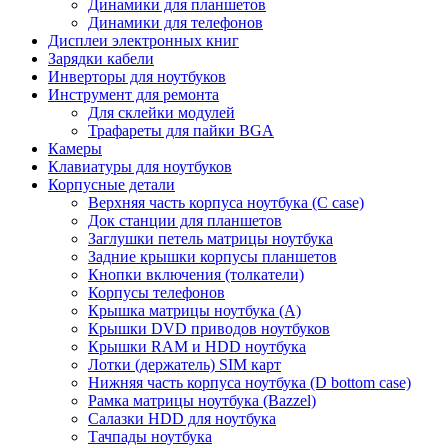
Динамики для планшетов
Динамики для телефонов
Дисплеи электронных книг
Зарядки кабели
Инверторы для ноутбуков
Инструмент для ремонта
Для склейки модулей
Трафареты для пайки BGA
Камеры
Клавиатуры для ноутбуков
Корпусные детали
Верхняя часть корпуса ноутбука (С case)
Док станции для планшетов
Заглушки петель матрицы ноутбука
Задние крышки корпусы планшетов
Кнопки включения (толкатели)
Корпусы телефонов
Крышка матрицы ноутбука (A)
Крышки DVD приводов ноутбуков
Крышки RAM и HDD ноутбука
Лотки (держатель) SIM карт
Нижняя часть корпуса ноутбука (D bottom case)
Рамка матрицы ноутбука (Bazzel)
Салазки HDD для ноутбука
Тачпады ноутбука